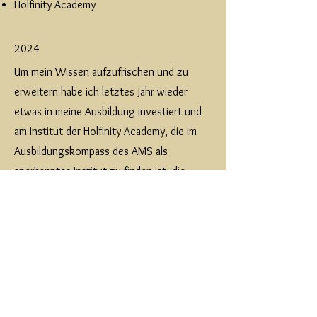
Holfinity Academy
2024
Um mein Wissen aufzufrischen und zu
erweitern habe ich letztes Jahr wieder
etwas in meine Ausbildung investiert und
am Institut der Holfinity Academy, die im
Ausbildungskompass des AMS als
anerkanntes Institut zu finden ist, die
diplomierte Ausbildung zur
Tierkommunikation- und Tierenergetik
abgeschlossen.
2024
Certified Excellence
2018
Wiener Schule für Kinesiologie