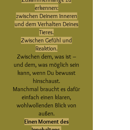
erkennen:
zwischen Deinem Inneren
und dem Verhalten Deines
Tieres.
Zwischen Gefühl und
Reaktion.
Zwischen dem, was ist –
und dem, was möglich sein
kann, wenn Du bewusst
hinschaust.
Manchmal braucht es dafür
einfach einen klaren,
wohlwollenden Blick von
außen.
Einen Moment des
Innehaltens.