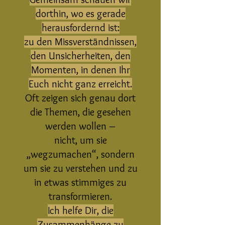
dorthin, wo es gerade
herausfordernd ist:
zu den Missverständnissen,
den Unsicherheiten, den
Momenten, in denen Ihr
Euch nicht ganz erreicht.
Oft zeigen sich genau dort
die Themen, die gesehen
werden wollen –
nicht, um sie
„wegzumachen“, sondern
um sie zu verstehen und zu
in etwas stimmiges zu
transformieren.
Ich helfe Dir, die
Zusammenhänge zu