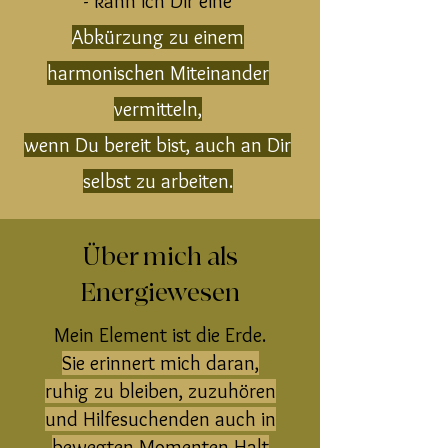
- kann ich Dir eine
Abkürzung zu einem
harmonischen Miteinander
vermitteln,
wenn Du bereit bist, auch an Dir
selbst zu arbeiten.
Über mich als
Energiewesen
Mein Element ist die Erde.
Sie erinnert mich daran,
ruhig zu bleiben, zuzuhören
und Hilfesuchenden auch in
bewegten Momenten Halt