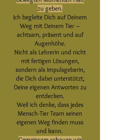
zu geben.
Ich begleite Dich auf Deinem
Weg mit Deinem Tier –
achtsam, präsent und auf
Augenhöhe.
Nicht als Lehrerin und nicht
mit fertigen Lösungen,
sondern als Impulsgeberin,
die Dich dabei unterstützt,
Deine eigenen Antworten zu
entdecken.
Weil ich denke, dass jedes
Mensch-Tier Team seinen
eigenen Weg finden muss
und kann.
Gemeinsam schauen wir