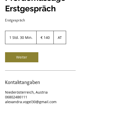
Erstgespräch
Erstgespräch
140
Euro
1 Std. 30 Min.
1
€ 140
AT
S
t
d
3
Weiter
0
M
i
n
.
Kontaktangaben
Niederösterreich, Austria
06802486111
alexandra.vogel30@gmail.com