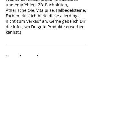
und empfehlen. ZB. Bachblüten,
Ätherische Öle, Vitalpilze, Halbedelsteine,
Farben etc. ( Ich biete diese allerdings
nicht zum Verkauf an. Gerne gebe ich Dir
die Infos, wo Du gute Produkte erwerben
kannst.)
Kontaktangaben
Niederösterreich, Austria
06802486111
alexandra.vogel30@gmail.com