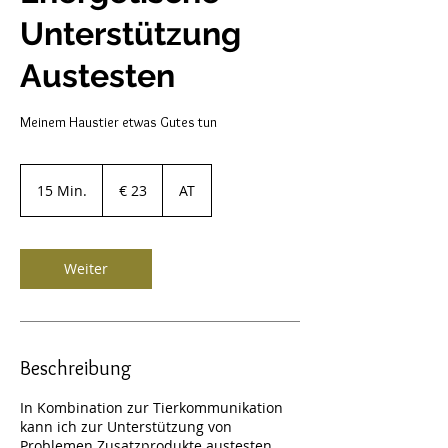
Unterstützung
Austesten
Meinem Haustier etwas Gutes tun
23
Euro
15 Min.
1
€ 23
AT
5
M
i
n
Weiter
.
Beschreibung
In Kombination zur Tierkommunikation
kann ich zur Unterstützung von
Problemen Zusatzprodukte austesten