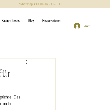
WhatsApp +43 0680/ 24 86 111
Calapo Biotics
Blog
Kooperationen
Anmelden
für
slehre. Das 
r mehr 