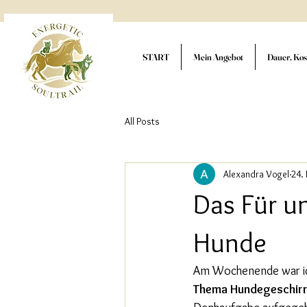
START
Mein Angebot
Dauer, Kos
All Posts
Alexandra Vogel
24.
Das Für u
Hunde
Am Wochenende war ich
Thema Hundegeschir